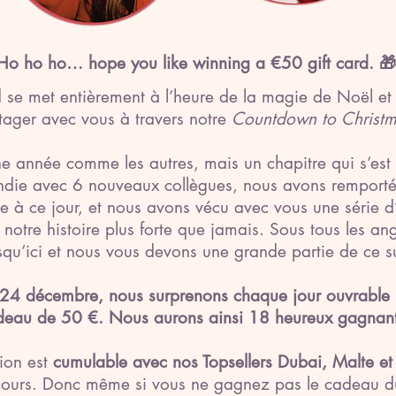
Ho ho ho… hope you like winning a €50 gift card. 🎁
 se met entièrement à l’heure de la magie de Noël et
tager avec vous à travers notre
Countdown to Christm
e année comme les autres, mais un chapitre qui s’es
andie avec 6 nouveaux collègues, nous avons remport
née à ce jour, et nous avons vécu avec vous une série 
notre histoire plus forte que jamais. Sous tous les angl
qu’ici et nous vous devons une grande partie de ce s
 24 décembre, nous surprenons chaque jour ouvrable
eau de 50 €. Nous aurons ainsi 18 heureux gagnants
tion est
cumulable avec nos Topsellers Dubai, Malte et 
cours. Donc même si vous ne gagnez pas le cadeau du 