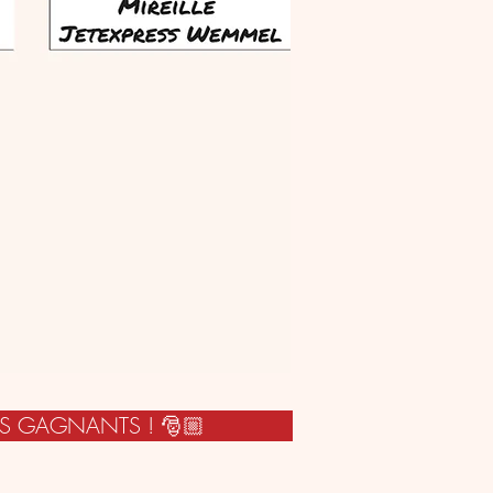
ES GAGNANTS ! 🎅🏼