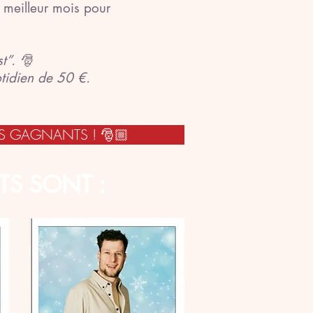
 meilleur mois pour
t”. 🎅
tidien de 50 €.
ES GAGNANTS ! 🎅🏼
S SONT :