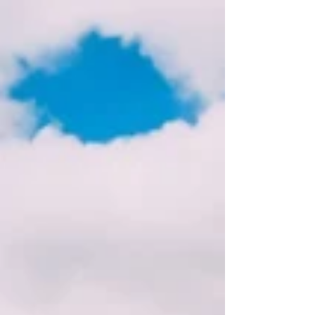
een combinatie zelfs €60, €90 of meer? Ja, je
leest het goed! Met Topseller Sunlife Mauritius
geef je je klanten niet zomaar een vakantie,
maar een tropische droom waar ze keer op
keer naar terug willen. En jij? Jij krijgt daar iets
moois voor terug! Sunlife weet als geen ander
hoe je klanten verliefd laat worden op
Mauritius. Denk aan stijlvolle resorts met een
relaxte Mauritiaanse vibe, prachtige stranden,
creatieve culinaire concept