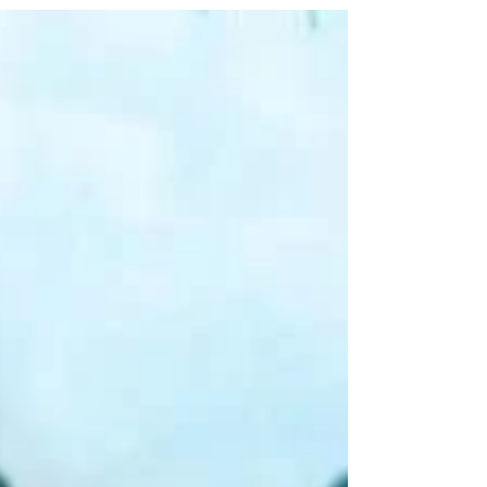
Oui oui, vous avez bien lu ! Avec Topseller
Sunlife Mauritius, vous n’offrez pas seulement
des vacances, vous offrez un véritable rêve
tropical auquel vos clients voudront toujours
revenir. Et vous ? Vous recevez aussi quelque
chose de très sympa en retour ! Sunlife sait
mieux que quiconque comment faire tomber
vos clients amoureux de l’île Maurice. Imaginez
: des resorts élégants au char