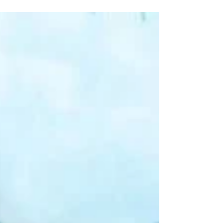
ontdekken, verdeeld over het bekende Mauritius
en het minder bekende Rodrigues. Van klassieke
resortluxe met golfbanen tot barefoot vibes aan
een lagune waar de wind nooit lijkt te stoppen.
En geloof ons: het contrast tussen beide
eilanden is net wat deze combinatie zo
interessant maakt. We nemen je mee lan