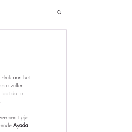
 druk aan het 
p u zullen 
laat dat u 
.  
we een tipje 
kende 
Ayada 