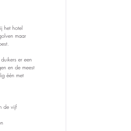
j het hotel 
golven maar 
est. 
duikers er een 
gen en de meest 
dig één met 
de vijf 
en 