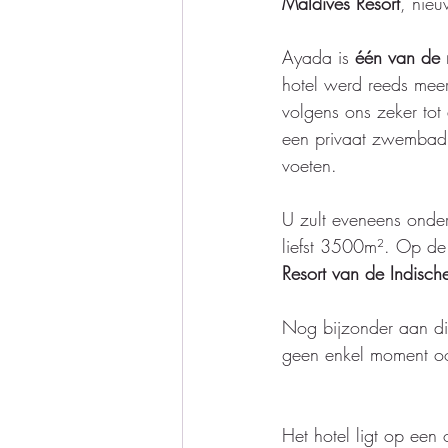
Maldives Resort
, nieu
Ayada is 
één van de 
hotel werd reeds mee
volgens ons zeker tot
een privaat zwembadj
voeten. 
U zult eveneens onder
liefst 3500m². Op de
Resort van de Indisc
Nog bijzonder aan dit 
geen enkel moment ook
Het hotel ligt op een 