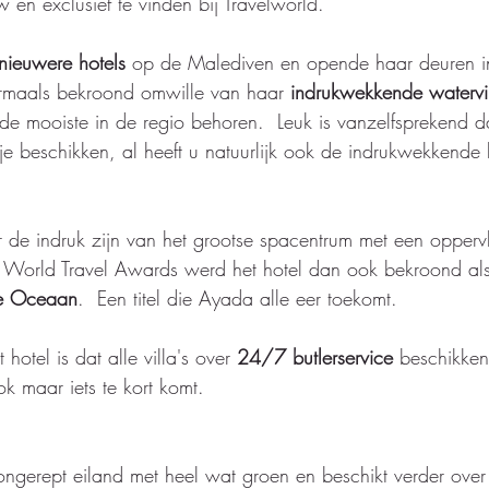
w en exclusief te vinden bij Travelworld. 
nieuwere hotels
 op de Malediven en opende haar deuren i
rmaals bekroond omwille van haar 
indrukwekkende watervil
 de mooiste in de regio behoren.  Leuk is vanzelfsprekend da
e beschikken, al heeft u natuurlijk ook de indrukwekkende
 de indruk zijn van het grootse spacentrum met een opperv
 World Travel Awards werd het hotel dan ook bekroond als
he Oceaan
.  Een titel die Ayada alle eer toekomt. 
hotel is dat alle villa's over 
24/7 butlerservice
 beschikken
 maar iets te kort komt. 
ongerept eiland met heel wat groen en beschikt verder over 