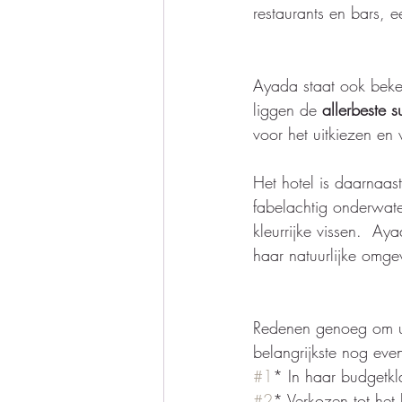
restaurants en bars, 
Ayada staat ook beken
liggen de 
allerbeste s
voor het uitkiezen en
Het hotel is daarnaas
fabelachtig onderwate
kleurrijke vissen.  Aya
haar natuurlijke omge
Redenen genoeg om uw
belangrijkste nog even 
#1
* In haar budgetkl
#2
* Verkozen tot het