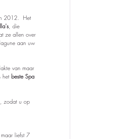
n 2012.  Het 
la's
, die 
t ze allen over 
 lagune aan uw 
lakte van maar 
 het 
beste Spa 
, zodat u op 
maar liefst 7 