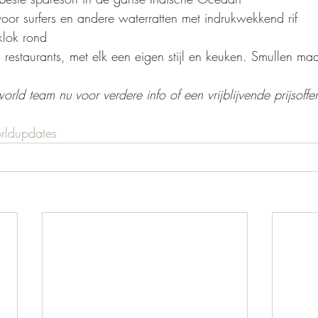
voor surfers en andere waterratten met indrukwekkend rif 
klok rond 
restaurants, met elk een eigen stijl en keuken. Smullen maa
orld team nu voor verdere info of een vrijblijvende prijsoffe
rldupdates