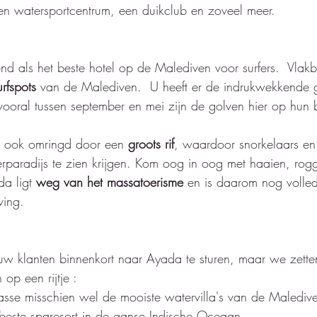
een watersportcentrum, een duikclub en zoveel meer.
d als het beste hotel op de Malediven voor surfers.  Vlakbi
urfspots
 van de Malediven.  U heeft er de indrukwekkende 
 vooral tussen september en mei zijn de golven hier op hun b
t ook omringd door een 
groots rif
, waardoor snorkelaars en 
rparadijs te zien krijgen. Kom oog in oog met haaien, rog
da ligt 
weg van het massatoerisme
 en is daarom nog volle
ving.
 klanten binnenkort naar Ayada te sturen, maar we zetten 
op een rijtje : 
asse misschien wel de mooiste watervilla's van de Malediv
 beste sparesort in de ganse Indische Oceaan 