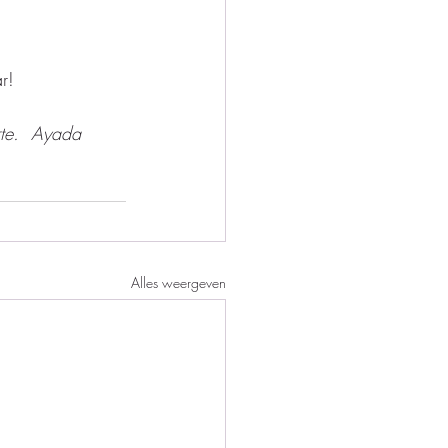
r! 
rte.  Ayada 
Alles weergeven