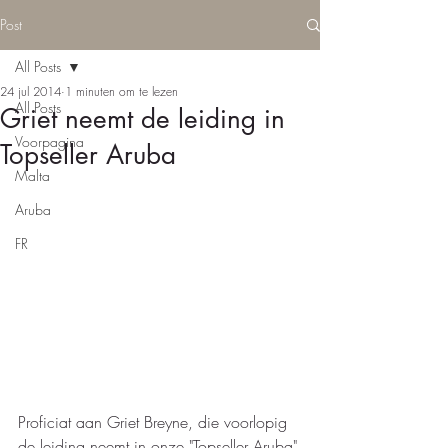
Post
All Posts
24 jul 2014
1 minuten om te lezen
All Posts
Griet neemt de leiding in
Voorpagina
Topseller Aruba
Malta
Aruba
FR
Proficiat aan Griet Breyne, die voorlopig 
de leiding neemt in onze "Topseller Aruba" 