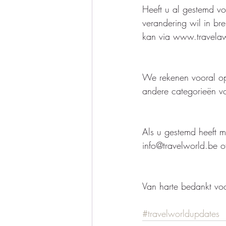
Heeft u al gestemd v
verandering wil in br
kan via www.travelaw
We rekenen vooral op 
andere categorieën vo
Als u gestemd heeft 
info@travelworld.be o
Van harte bedankt voo
#travelworldupdates