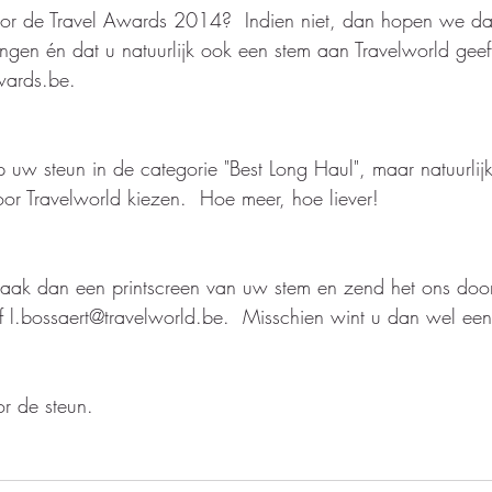
oor de Travel Awards 2014?  Indien niet, dan hopen we d
engen én dat u natuurlijk ook een stem aan Travelworld gee
ards.be.  
uw steun in de categorie "Best Long Haul", maar natuurlij
or Travelworld kiezen.  Hoe meer, hoe liever!
maak dan een printscreen van uw stem en zend het ons door
f l.bossaert@travelworld.be.  Misschien wint u dan wel een 
r de steun.  