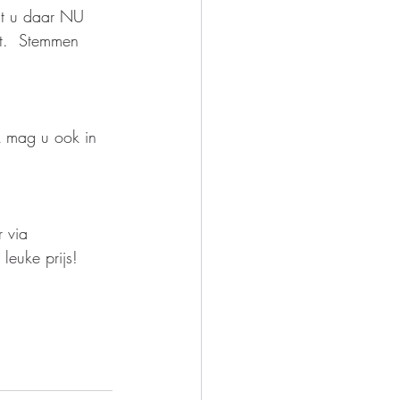
at u daar NU 
ft.  Stemmen 
k mag u ook in 
 via 
leuke prijs! 