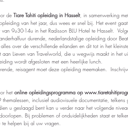
oor de 
Tiare Tahiti opleiding in Hasselt
, in samenwerking met
ti opleiding van het jaar, dus wees er snel bij. Het event gaa
van 9u30-14u in het Radisson BLU Hotel te Hasselt.  Vol
 anderhalfuur durende, nederlandstalige opleiding door Beatr
u alles over de verschillende eilanden en dit tot in het kleinste
t aan Lieven van Travelworld, die u wegwijs maakt in het ui
iding wordt afgesloten met een heerlijke lunch. 
terende, reisagent moet deze opleiding meemaken.  Inschrijv
oor het 
online opleidingsprogramma op www.tiaretahitipro
 9 themalessen, inclusief audiovisuele documentatie, telkens
dien u geslaagd bent kan u verder naar het volgende niveau
doorlopen. Bij problemen of onduidelijkheden staat er telke
te helpen bij al uw vragen. 