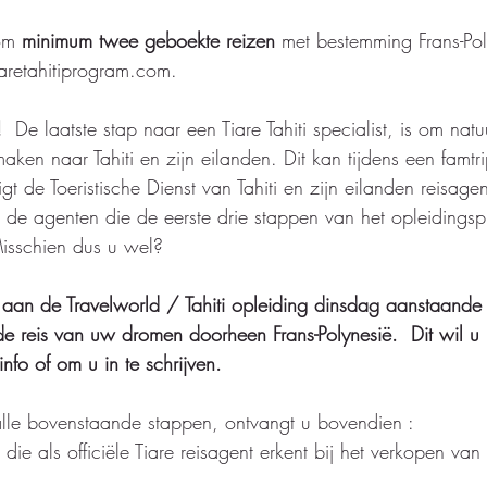
om
 minimum twee geboekte reizen
 met bestemming Frans-Pol
aretahitiprogram.com.  
!
  De laatste stap naar een Tiare Tahiti specialist, is om natuu
maken naar Tahiti en zijn eilanden. Dit kan tijdens een famtri
digt de Toeristische Dienst van Tahiti en zijn eilanden reisage
zijn de agenten die de eerste drie stappen van het opleiding
isschien dus u wel? 
an de Travelworld / Tahiti opleiding dinsdag aanstaande 
 reis van uw dromen doorheen Frans-Polynesië.  Dit wil u 
info of om u in te schrijven. 
lle bovenstaande stappen, ontvangt u bovendien : 
 die als officiële Tiare reisagent erkent bij het verkopen van