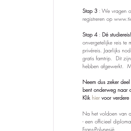
Stap 3
 : We vragen 
registreren op www.ti
Stap 4
 : 
Dé studiereis
onvergetelijke reis te 
privéreis. Jaarlijks no
gratis famtrip.  Dit 
hebben afgewerkt.  M
Neem dus zeker deel a
bent onderweg naar de
Klik 
hier
 voor verdere 
Na het voldoen van a
- een officieel diploma
Frans-Polynesië 