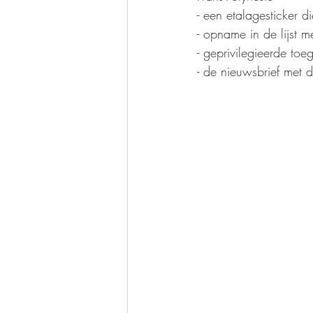
- een etalagesticker d
- opname in de lijst m
- geprivilegieerde toe
- de nieuwsbrief met d