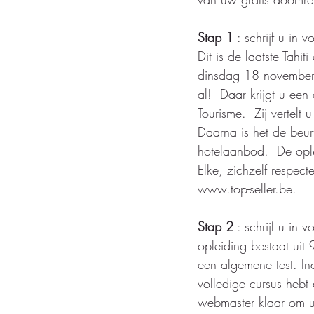
Stap 1
 : schrijf u in v
Dit is de laatste Tahi
dinsdag 18 november 
al!  Daar krijgt u een
Tourisme.  Zij vertelt 
Daarna is het de beur
hotelaanbod.  De ople
Elke, zichzelf respec
www.top-seller.be. 
Stap 2
 : schrijf u in v
opleiding bestaat uit
een algemene test. In
volledige cursus hebt 
webmaster klaar om u 