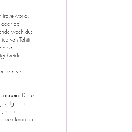
 Travelworld.  
t door op 
gende week dus 
ice van Tahiti 
 detail.  
tgebreide 
en kan via 
gram.com
. Deze 
 gevolgd door 
, tot u de 
ns een leraar en 