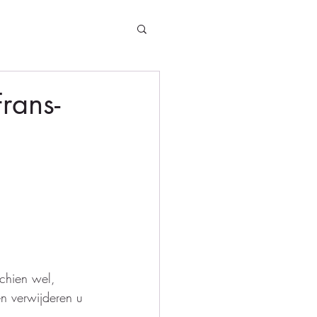
Frans-
schien wel, 
en verwijderen u 