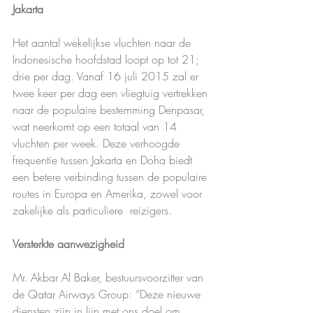
Jakarta
Het aantal wekelijkse vluchten naar de 
Indonesische hoofdstad loopt op tot 21; 
drie per dag. Vanaf 16 juli 2015 zal er 
twee keer per dag een vliegtuig vertrekken 
naar de populaire bestemming Denpasar, 
wat neerkomt op een totaal van 14 
vluchten per week. Deze verhoogde 
frequentie tussen Jakarta en Doha biedt 
een betere verbinding tussen de populaire 
routes in Europa en Amerika, zowel voor 
zakelijke als particuliere  reizigers.
Versterkte aanwezigheid
Mr. Akbar Al Baker, bestuursvoorzitter van 
de Qatar Airways Group: “Deze nieuwe 
diensten zijn in lijn met ons doel om 