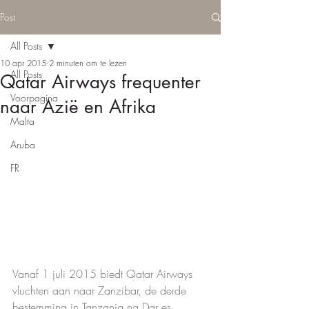
Post
All Posts
10 apr 2015
2 minuten om te lezen
All Posts
Qatar Airways frequenter
Voorpagina
naar Azië en Afrika
Malta
Aruba
FR
Vanaf 1 juli 2015 biedt Qatar Airways 
vluchten aan naar Zanzibar, de derde 
bestemming in Tanzania na Dar es 