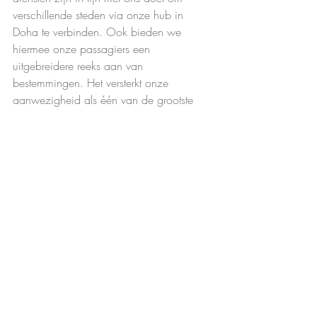
verschillende steden via onze hub in 
Doha te verbinden. Ook bieden we 
hiermee onze passagiers een 
uitgebreidere reeks aan van 
bestemmingen. Het versterkt onze 
aanwezigheid als één van de grootste 
vliegmaatschappijen naar het Afrikaanse 
continent, uiteraard met behoud van onze 
vijfsterrenservice richting de passagiers 
toe.” 
#qatar
#luchtvaart
#zanzibar
#travelworldupdates
#bali
#java
Recente blogposts
Alles weergeven