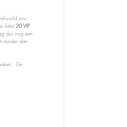
velworld zou 
 liefst 
20 VIP 
ag dus nog een 
et minder dan 
maken.  De 