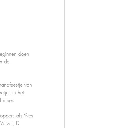
Beginnen doen 
in de 
andfeestje van 
tjes in het 
l meer.
oppers als Yves 
Velvet, DJ 