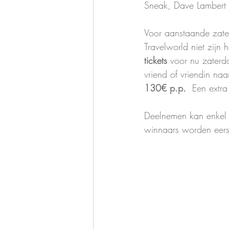
Sneak, Dave Lambert e
Voor aanstaande zater
Travelworld niet zijn 
tickets
 voor nu zater
vriend of vriendin na
130€ p.p.
  Een extra
Deelnemen kan enkel 
winnaars worden eerst