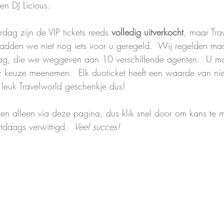
n DJ Licious.  
dag zijn de VIP tickets reeds 
volledig uitverkocht
, maar Tra
hadden we niet nog iets voor u geregeld.  Wij regelden maar
dag, die we weggeven aan 10 verschillende agenten.  U m
ar keuze meenemen.  Elk duoticket heeft een waarde van ni
 leuk Travelworld geschenkje dus!
en alleen via 
deze pagina
, dus klik snel door om kans te 
daags verwittigd.  
Veel succes!