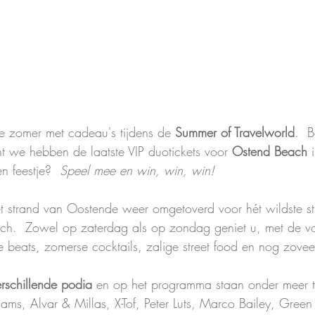
e zomer met cadeau's tijdens de 
Summer of Travelworld
.  
nt we hebben de laatste VIP duotickets voor 
Ostend Beach
 
n feestje?  
Speel mee en win, win, win!
 strand van Oostende weer omgetoverd voor hét wildste str
ch.  Zowel op zaterdag als op zondag geniet u, met de voe
e beats, zomerse cocktails, zalige street food en nog zovee
erschillende podia
 en op het programma staan onder meer t
iams, Alvar & Millas, X-Tof, Peter Luts, Marco Bailey, Green 