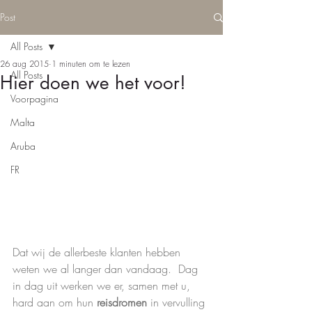
Post
All Posts
26 aug 2015
1 minuten om te lezen
All Posts
Hier doen we het voor!
Voorpagina
Malta
Aruba
FR
Dat wij de allerbeste klanten hebben 
weten we al langer dan vandaag.  Dag 
in dag uit werken we er, samen met u, 
hard aan om hun 
reisdromen
 in vervulling 