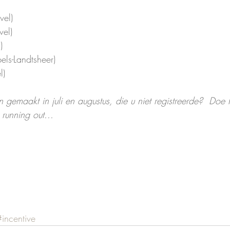
vel) 
vel) 
) 
els-Landtsheer) 
l)
gemaakt in juli en augustus, die u niet registreerde?  Doe 
 running out... 
#incentive