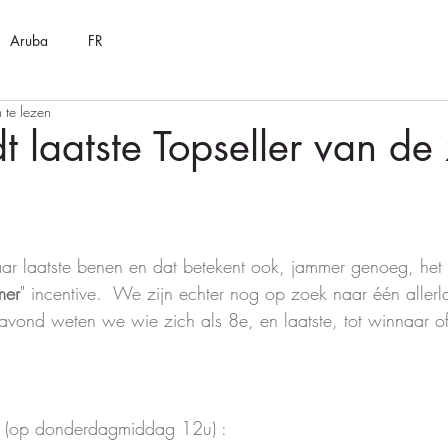
Aruba
FR
 te lezen
 laatste Topseller van de
ar laatste benen en dat betekent ook, jammer genoeg, het
mer
" incentive.  We zijn echter nog op zoek naar één allerl
avond weten we wie zich als 8e, en laatste, tot winnaar o
 (op donderdagmiddag 12u) : 