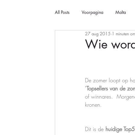
All Posts
Voorpagina
Malta
27 aug 2015
1 minuten om
Wie wordt
De zomer loopt op ha
"
Topsellers van de zo
of winnares.  Morgen
kronen. 
Dit is de 
huidige Top5