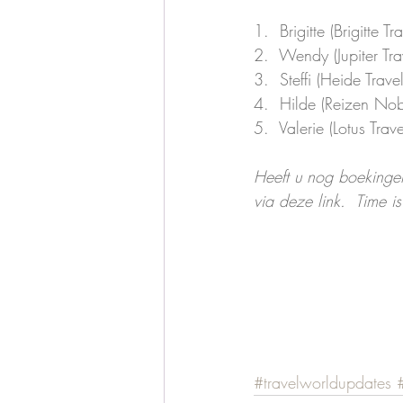
1.  Brigitte (Brigitte Tra
2.  Wendy (Jupiter Tra
3.  Steffi (Heide Travel
4.  Hilde (Reizen Nob
5.  Valerie (Lotus Trave
Heeft u nog boekingen 
via deze link.  Time is
#travelworldupdates