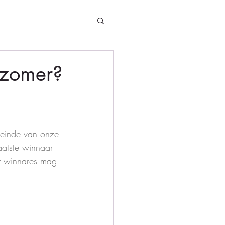
 zomer?
 einde van onze 
aatste winnaar 
f winnares mag 