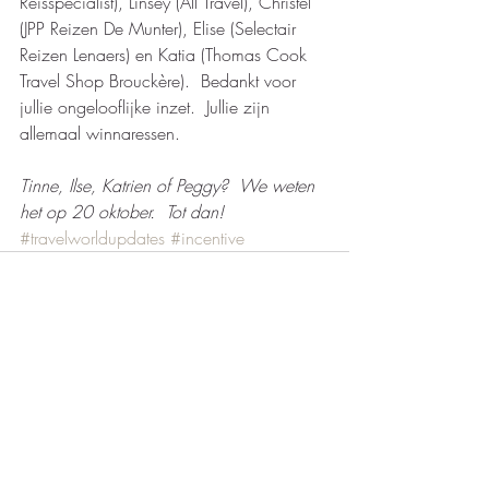
Reisspecialist), Linsey (All Travel), Christel 
(JPP Reizen De Munter), Elise (Selectair 
Reizen Lenaers) en Katia (Thomas Cook 
Travel Shop Brouckère).  Bedankt voor 
jullie ongelooflijke inzet.  Jullie zijn 
allemaal winnaressen.  
Tinne, Ilse, Katrien of Peggy?  We weten 
het op 20 oktober.  Tot dan! 
#travelworldupdates
#incentive
Recente blogposts
Alles weergeven