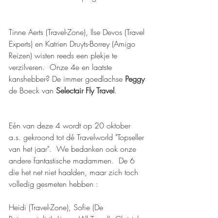
Tinne Aerts (Travel-Zone), Ilse Devos (Travel 
Experts) en Katrien Druyts-Borrey (Amigo 
Reizen) wisten reeds een plekje te 
verzilveren.  Onze 4e en laatste 
kanshebber? De immer goedlachse 
Peggy
de Boeck van 
Selectair Fly Travel
.   
Eén van deze 4 wordt op 20 oktober 
a.s. gekroond tot dé Travelworld "Topseller 
van het jaar".  We bedanken ook onze 
andere fantastische madammen.  De 6 
die het net niet haalden, maar zich toch 
volledig gesmeten hebben : 
Heidi (Travel-Zone), Sofie (De 