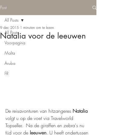
Post
All Posts
9 dec 2015
1 minuten om te lezen
All Posts
Natalia voor de leeuwen
Voorpagina
Malta
Aruba
FR
De reisavonturen van hitzangeres 
Natalia
volgt u op de voet via Travelworld 
Topseller.  Na de giraffen en zebra's nu 
tijd voor de 
leeuwen
. U heeft ondertussen 