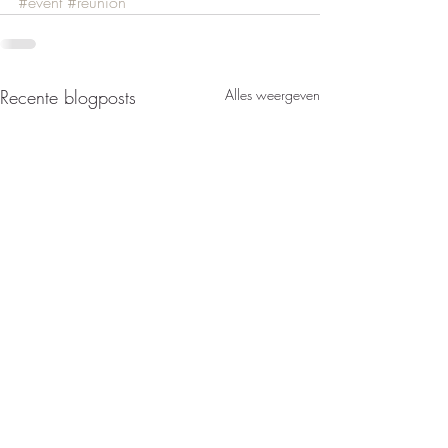
#event
#reunion
Recente blogposts
Alles weergeven