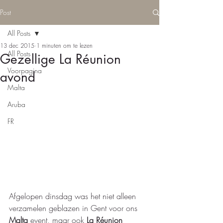
Post
All Posts
13 dec 2015
1 minuten om te lezen
All Posts
Gezellige La Réunion
Voorpagina
avond
Malta
Aruba
FR
Afgelopen dinsdag was het niet alleen 
verzamelen geblazen in Gent voor ons 
Malta
 event, maar ook 
La Réunion