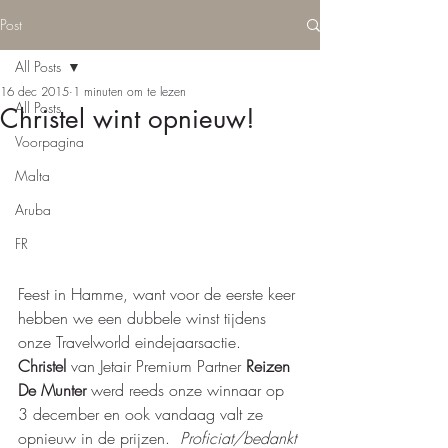
Post
All Posts
16 dec 2015
1 minuten om te lezen
All Posts
Christel wint opnieuw!
Voorpagina
Malta
Aruba
FR
Feest in Hamme, want voor de eerste keer 
hebben we een dubbele winst tijdens 
onze Travelworld eindejaarsactie.  
Christel
 van Jetair Premium Partner 
Reizen 
De Munter
 werd reeds onze winnaar op 
3 december en ook vandaag valt ze 
opnieuw in de prijzen.  
Proficiat/bedankt 