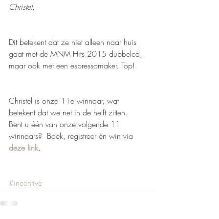
Christel.
Dit betekent dat ze niet alleen naar huis 
gaat met de MNM Hits 2015 dubbelcd, 
maar ook met een espressomaker. Top! 
Christel is onze 11e winnaar, wat 
betekent dat we net in de helft zitten.  
Bent u één van onze volgende 11 
winnaars?  Boek, registreer én win via 
deze link
.  
#incentive