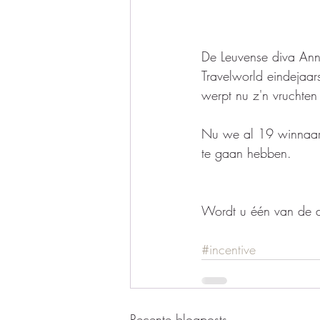
De Leuvense diva An
Travelworld eindejaa
werpt nu z'n vruchten
Nu we al 19 winnaar
te gaan hebben.  
Wordt u één van de dr
#incentive
Recente blogposts