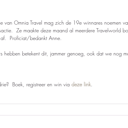
ne van Omnia Travel mag zich de 19e winnares noemen va
rsactie.  Ze maakte deze maand al meerdere Travelworld bo
 af.  Proficiat/bedankt Anne. 
s hebben betekent dit, jammer genoeg, ook dat we nog m
ie?  Boek, registreer en win via 
deze link
.   