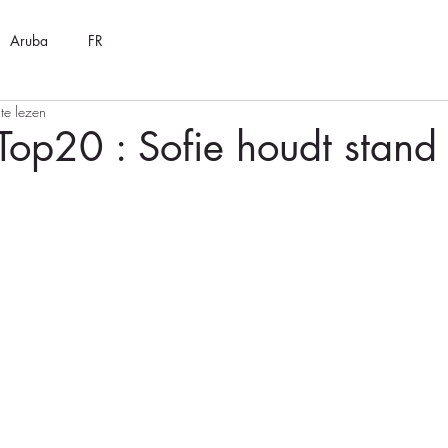
Aruba
FR
te lezen
 Top20 : Sofie houdt stand