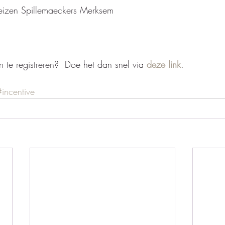
eizen Spillemaeckers Merksem 
 te registreren?  Doe het dan snel via 
deze link
.    
#incentive