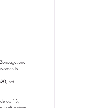
  Zondagavond 
worden is.  
op20
, het 
rede op 13, 
p knalt meteen 