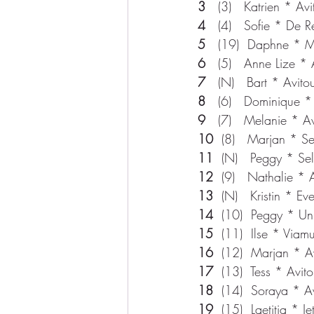
3
   (3)   Katrien * A
4
   (4)   Sofie * De Re
5 
  (19)  Daphne * M
6
   (5)   Anne Lize *
7 
  (N)   Bart * Avit
8
   (6)   Dominique 
9
   (7)   Melanie * Av
10 
 (8)   Marjan * Se
11 
 (N)   Peggy * Sele
12 
 (9)   Nathalie * 
13 
 (N)   Kristin * Eve
14 
 (10)  Peggy * Un
15 
 (11)  Ilse * Viam
16
  (12)  Marjan * Av
17
  (13)  Tess * Avit
18
  (14)  Soraya * A
19
  (15)  Laetitia * J