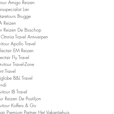
vitour Amigo Reizen 
isspecialist Lier 
aretours Brugge 
 A Reizen 
our Reizen De Bisschop 
* Omnia Travel Antwerpen 
itour Apollo Travel 
lectair EM Reizen  
ctair Fly Travel 
Avitour Travel-Zone 
nt Travel 
iglobe B&L Travel 
undi 
itour IB Travel 
our Reizen De Postiljon 
vitour Koffers & Go 
etair Premium Partner Het Vakantiehuis 