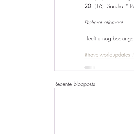
20 
 (16)  Sandra * R
Proficiat allemaal.
Heeft u nog boekingen
#travelworldupdates
Recente blogposts