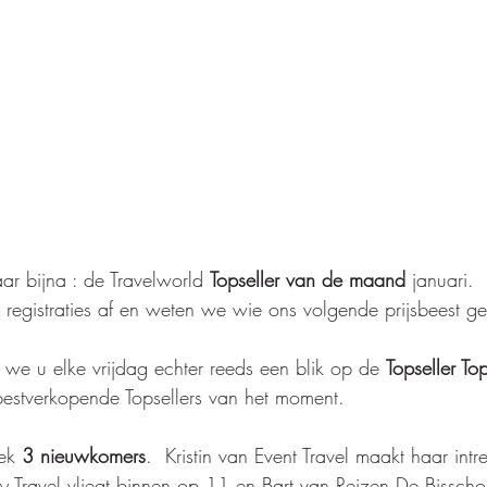
r bijna : de Travelworld 
Topseller van de maand
 januari.
registraties af en weten we wie ons volgende prijsbeest ge
 we u elke vrijdag echter reeds een blik op de 
Topseller T
bestverkopende Topsellers van het moment.
ek
 3 nieuwkomers
.  Kristin van Event Travel maakt haar int
ly Travel vliegt binnen op 11 en Bart van Reizen De Bisscho