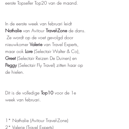
eerste Topseller Top20 van de maand.
In de eerste week van februari leidt 
Nathalie
 van Avitour 
Travel-Zone
 de dans. 
 Ze wordt op de voet gevolgd door 
nieuwkomer 
Valerie
 van Travel Experts, 
maar ook 
Lore 
(Selectair Walter & Co), 
Greet
 (Selectair Reizen De Duinen) en 
Peggy
 (Selectair Fly Travel) zitten haar op 
de hielen.
Dit is de volledige 
Top10
 voor de 1e 
week van februari.
1* Nathalie (Avitour Travel-Zone) 
2* Valerie (Travel Experts) 