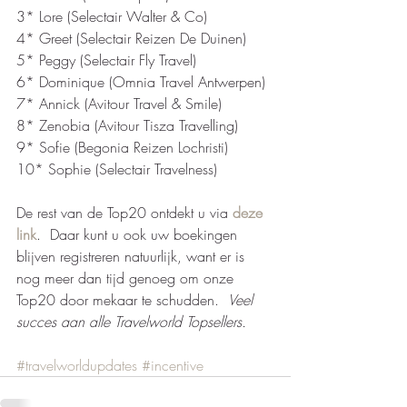
3* Lore (Selectair Walter & Co) 
4* Greet (Selectair Reizen De Duinen) 
5* Peggy (Selectair Fly Travel) 
6* Dominique (Omnia Travel Antwerpen) 
7* Annick (Avitour Travel & Smile)  
8* Zenobia (Avitour Tisza Travelling)  
9* Sofie (Begonia Reizen Lochristi)  
10* Sophie (Selectair Travelness)  
De rest van de Top20 ontdekt u via 
deze 
link
.  Daar kunt u ook uw boekingen 
blijven registreren natuurlijk, want er is 
nog meer dan tijd genoeg om onze 
Top20 door mekaar te schudden.  
Veel 
succes aan alle Travelworld Topsellers. 
#travelworldupdates
#incentive