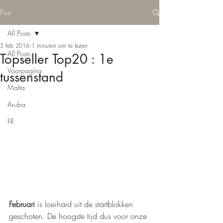
Post
All Posts
5 feb 2016
1 minuten om te lezen
All Posts
Topseller Top20 : 1e
Voorpagina
tussenstand
Malta
Aruba
FR
Februari
 is loeihard uit de startblokken 
geschoten. De hoogste tijd dus voor onze 