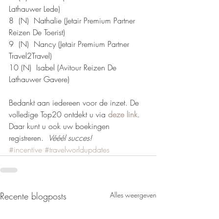
Lathauwer Lede) 
8  (N)  Nathalie (Jetair Premium Partner 
Reizen De Toerist) 
9  (N)  Nancy (Jetair Premium Partner 
Travel2Travel) 
10 (N)  Isabel (Avitour Reizen De 
Lathauwer Gavere) 
Bedankt aan iedereen voor de inzet. De 
volledige Top20 ontdekt u via 
deze link
. 
Daar kunt u ook uw boekingen 
registreren.  
Vééél succes! 
#incentive
#travelworldupdates
Recente blogposts
Alles weergeven