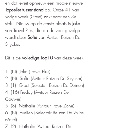
en dat levert opnieuw een mooie nieuwe 
Topseller tussenstand
 op. Onze 
#1
 van 
vorige week (Greet) zakt naar een 3e 
stek.  Nieuw op de eerste plaats is 
Joke
van Travel Plus, die op de voet gevolgd 
wordt door 
Sofie
 van Avitour Reizen De 
Strycker.
Dit is de
 volledige Top10
 van deze week 
: 
1  (N)  Joke (Travel Plus) 
2  (N)  Sofie (Avitour Reizen De Strycker) 
3  (1)  Greet (Selectair Reizen De Duinen) 
4  (16) Freddy (Avitour Reizen De 
Cauwer) 
5  (8)  Nathalie (Avitour Travel-Zone) 
6  (N)  Evelien (Selectair Reizen De Witte 
Merel) 
7  (2)  Nathalie (Avitour Reizen De 