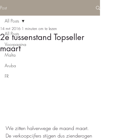
Post
All Posts
14 mrt 2016
1 minuten om te lezen
All Posts
2e tussenstand Topseller
Voorpagina
maart
Malta
Aruba
FR
We zitten halverwege de maand maart.  
De verkoopcijfers stijgen dus zienderogen 