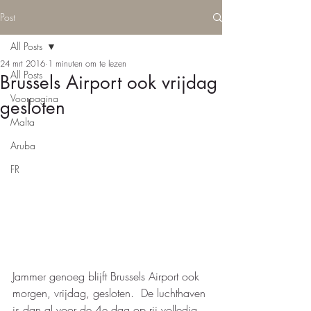
Post
All Posts
24 mrt 2016
1 minuten om te lezen
All Posts
Brussels Airport ook vrijdag
Voorpagina
gesloten
Malta
Aruba
FR
Jammer genoeg blijft Brussels Airport ook 
morgen, vrijdag, gesloten.  De luchthaven 
is dan al voor de 4e dag op rij volledig 