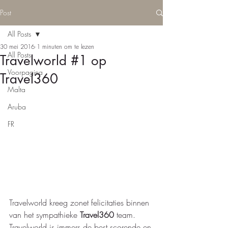
Post
All Posts
30 mei 2016
1 minuten om te lezen
All Posts
Travelworld #1 op
Voorpagina
Travel360
Malta
Aruba
FR
Travelworld kreeg zonet felicitaties binnen 
van het sympathieke 
Travel360 
team.  
Travelworld is immers de best scorende en 