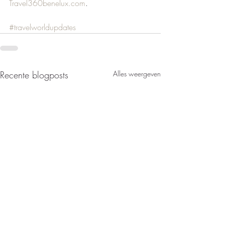
Travel360benelux.com
.     
#travelworldupdates
Recente blogposts
Alles weergeven