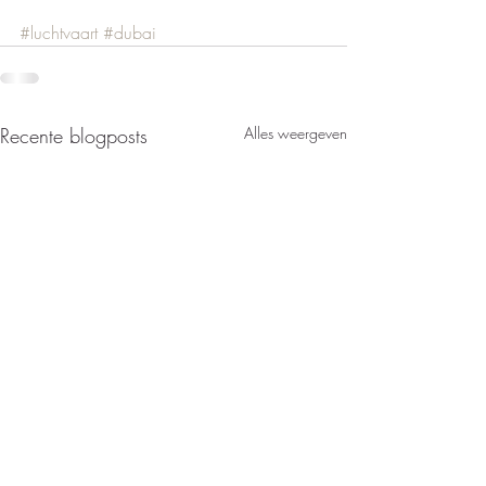
#luchtvaart
#dubai
Recente blogposts
Alles weergeven