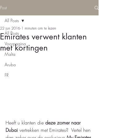
Post
All Posts
22 jun 2016
1 minuten om te lezen
All Posts
Emirates verwent klanten
Voorpagina
met kortingen
Malta
Aruba
FR
Heeft u klanten die 
deze zomer naar 
Dubai
 vertrekken met Emirates?  Vertel hen 
dan zeker over de exclusieve 
My Emirates 