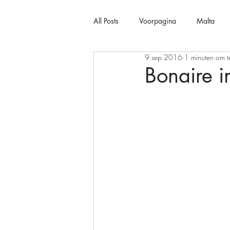
All Posts
Voorpagina
Malta
9 sep 2016
1 minuten om t
Bonaire in