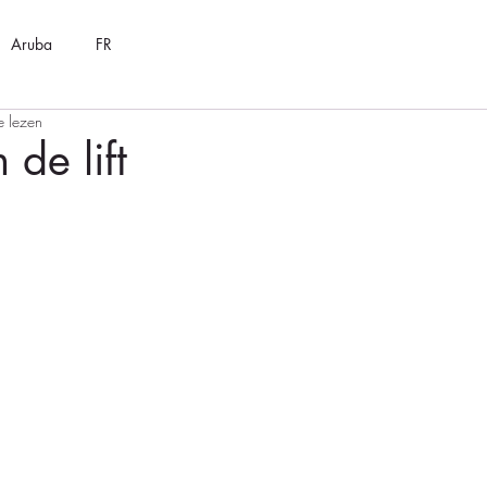
Aruba
FR
e lezen
 de lift