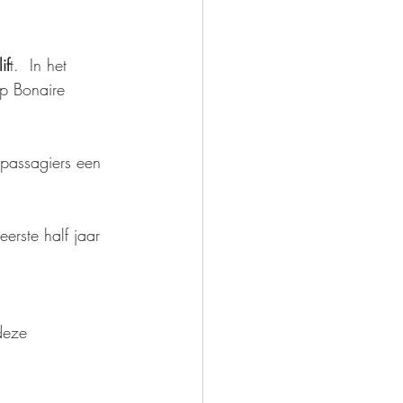
if
t.  In het 
op Bonaire 
 passagiers een 
 eerste half jaar 
deze 