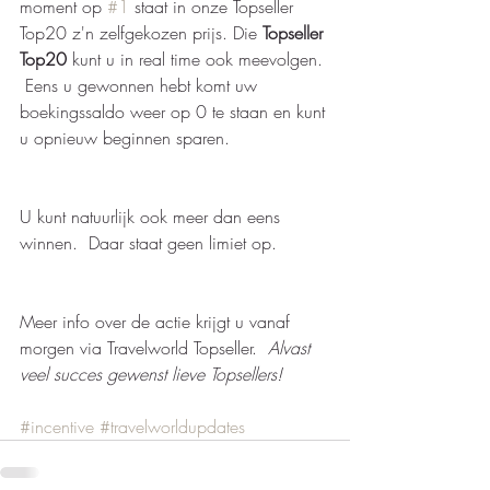
moment op 
#1
 staat in onze Topseller 
Top20 z'n zelfgekozen prijs. Die 
Topseller 
Top20 
kunt u in real time ook meevolgen. 
 Eens u gewonnen hebt komt uw 
boekingssaldo weer op 0 te staan en kunt 
u opnieuw beginnen sparen. 
U kunt natuurlijk ook meer dan eens 
winnen.  Daar staat geen limiet op.  
Meer info over de actie krijgt u vanaf 
morgen via Travelworld Topseller. 
 Alvast 
veel succes gewenst lieve Topsellers!   
#incentive
#travelworldupdates