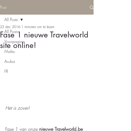
Post
All Posts
22 dec 2016
1 minuten om te lezen
All Posts
Fase 1 nieuwe Travelworld
Voorpagina
site online!
Malta
Aruba
FR
Het is zover!
Fase 1 van onze 
nieuwe Travelworld.be 