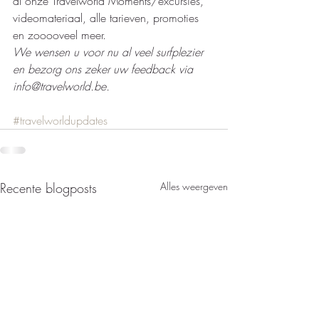
al onze Travelworld Moments/excursies, 
videomateriaal, alle tarieven, promoties 
en zooooveel meer.   
We wensen u voor nu al veel surfplezier 
en bezorg ons zeker uw feedback via 
info@travelworld.be.  
#travelworldupdates
Recente blogposts
Alles weergeven