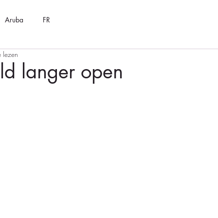
Aruba
FR
e lezen
ld langer open