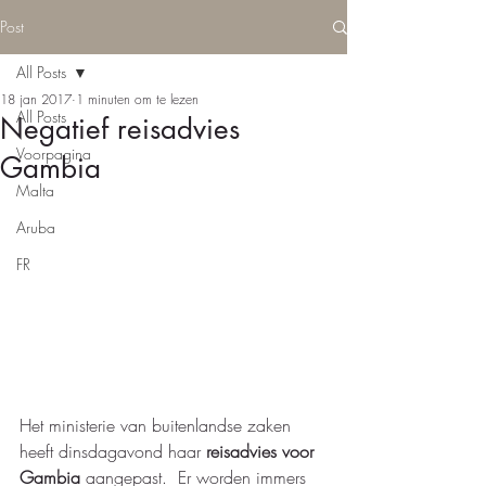
Post
All Posts
18 jan 2017
1 minuten om te lezen
All Posts
Negatief reisadvies
Voorpagina
Gambia
Malta
Aruba
FR
Het ministerie van buitenlandse zaken 
heeft dinsdagavond haar 
reisadvies voor 
Gambia 
aangepast.  Er worden immers 