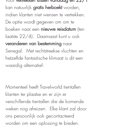
Voor 
vertrekken tussen vandaag en 22/1
kan natuurlijk 
gratis herboekt
 worden, 
indien klanten niet wensen te vertrekken.  
De optie wordt gegeven om om te 
boeken naar een
 nieuwe reisdatum
 (ten 
laatste 22/4).  Daarnaast kunt u ook 
veranderen van bestemming
 naar 
Senegal.  Met rechtstreekse vluchten en 
hetzelfde fantastische klimaat is dit een 
waardig alternatief.
Momenteel heeft Travelworld tientallen 
klanten ter plaatse en er zijn er 
verschillende tientallen die de komende 
weken nog afreizen.  Elke klant zal door 
ons persoonlijk ook gecontacteerd 
worden om een oplossing te bieden. 