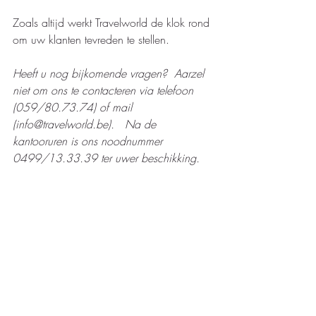
Zoals altijd werkt Travelworld de klok rond 
om uw klanten tevreden te stellen.
Heeft u nog bijkomende vragen?  Aarzel 
niet om ons te contacteren via telefoon 
(059/80.73.74) of mail 
(info@travelworld.be).   Na de 
kantooruren is ons noodnummer 
0499/13.33.39 ter uwer beschikking.  
#gambia
#luchtvaart
#travelworldupdates