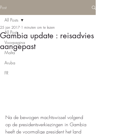
Post
All Posts
25 jan 2017
1 minuten om te lezen
All Posts
Gambia update : reisadvies
Voorpagina
aangepast
Malta
Aruba
FR
Na de bewogen machtswissel volgend 
op de presidentsverkiezingen in Gambia 
heeft de voormalige president het land 