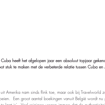
 Cuba heeft het afgelopen jaar een absoluut topjaar gekend.
root stuk te maken met de verbeterde relatie tussen Cuba en
uit Amerika nam sinds flink toe, maar ook bij Travelworld
groeien.  Een groot aantal boekingen vanuit België wordt n
te laat is'.  Veel reizigers vrezen immers dat de authenticite