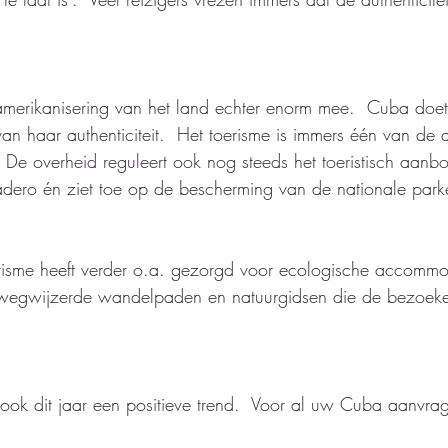
ramerikanisering van het land echter enorm mee.  Cuba doe
 haar authenticiteit.  Het toerisme is immers één van de al
  De overheid reguleert ook nog steeds het toeristisch aanb
dero én ziet toe op de bescherming van de nationale park
erisme heeft verder o.a. gezorgd voor ecologische accommo
wegwijzerde wandelpaden en natuurgidsen die de bezoeke
ook dit jaar een positieve trend.  Voor al uw Cuba aanvra