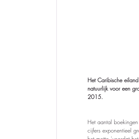
Het Caribische eiland
natuurlijk voor een g
2015.  
Het aantal boekingen 
cijfers exponentieel 
het motto 'voordat het 