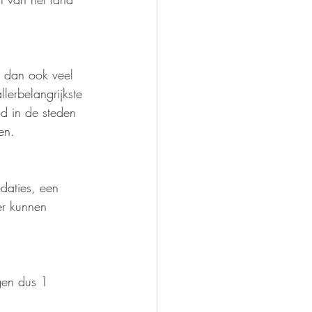
t dan ook veel 
lerbelangrijkste 
od in de steden 
en.  
daties, een 
r kunnen 
gen dus 1 