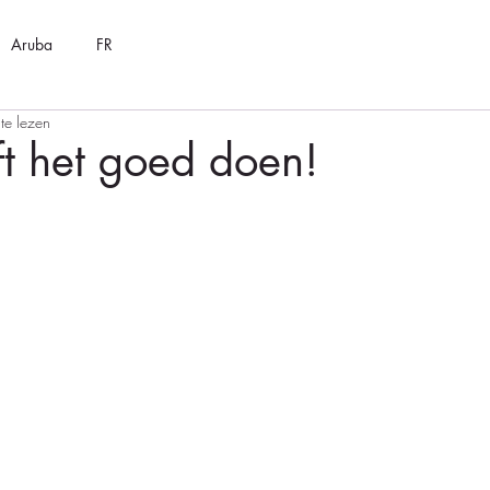
Aruba
FR
te lezen
ft het goed doen!