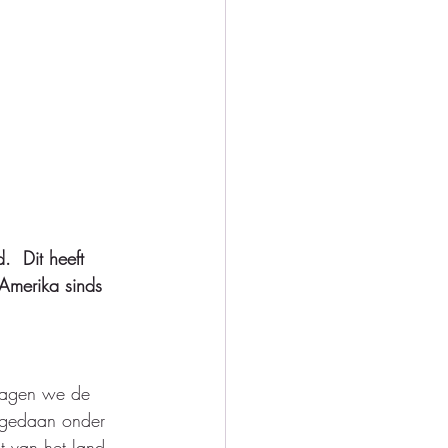
  Dit heeft 
 Amerika sinds 
 zagen we de 
u gedaan onder 
it van het land 