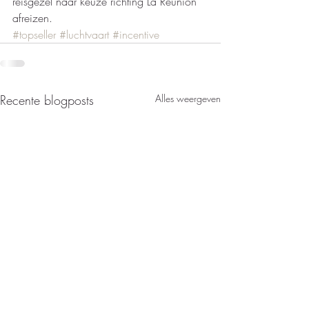
reisgezel naar keuze richting La Réunion 
afreizen.  
#topseller
#luchtvaart
#incentive
Recente blogposts
Alles weergeven