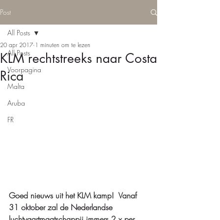
Post
All Posts
20 apr 2017
1 minuten om te lezen
All Posts
KLM rechtstreeks naar Costa
Voorpagina
Rica
Malta
Aruba
FR
Goed nieuws uit het KLM kamp!  Vanaf 
31 oktober zal de Nederlandse 
luchtvaartmaatschappij immers 2 x per 