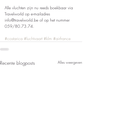
Alle vluchten zijn nu reeds boekbaar via 
Travelworld op e-mailadres 
info@travelworld.be of op het nummer 
059/80.73.74.  
#costarica
#luchtvaart
#klm
#airfrance
Recente blogposts
Alles weergeven