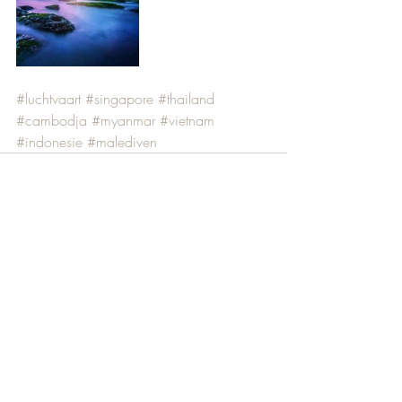
#luchtvaart
#singapore
#thailand
#cambodja
#myanmar
#vietnam
#indonesie
#malediven
Recente blogposts
Alles weergeven