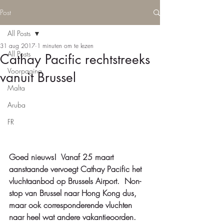
Post
All Posts
31 aug 2017
1 minuten om te lezen
All Posts
Cathay Pacific rechtstreeks
Voorpagina
vanuit Brussel
Malta
Aruba
FR
Goed nieuws!  Vanaf 25 maart 
aanstaande vervoegt Cathay Pacific het 
vluchtaanbod op Brussels Airport.  Non-
stop van Brussel naar Hong Kong dus, 
maar ook corresponderende vluchten 
naar heel wat andere vakantieoorden. 