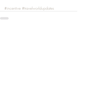
#incentive
#travelworldupdates
Recente blogposts
Alles weergeven