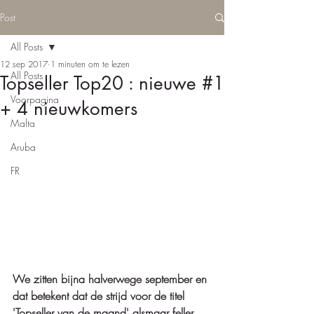
Post
All Posts
12 sep 2017
1 minuten om te lezen
All Posts
Topseller Top20 : nieuwe #1
Voorpagina
+ 4 nieuwkomers
Malta
Aruba
FR
We zitten bijna halverwege september en 
dat betekent dat de strijd voor de titel 
'Topseller van de maand' alsmaar feller 