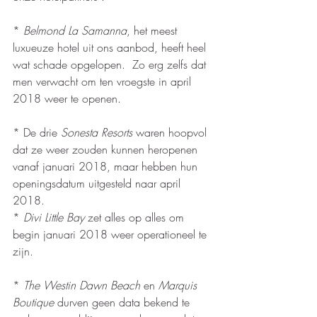
* 
Belmond La Samanna
, het meest 
luxueuze hotel uit ons aanbod, heeft heel 
wat schade opgelopen.  Zo erg zelfs dat 
men verwacht om ten vroegste in april 
2018 weer te openen. 
* De drie 
Sonesta Resorts
 waren hoopvol 
dat ze weer zouden kunnen heropenen 
vanaf januari 2018, maar hebben hun 
openingsdatum uitgesteld naar april 
2018.  
* 
Divi Little Bay
 zet alles op alles om 
begin januari 2018 weer operationeel te 
zijn.
* 
The Westin Dawn Beach
 en 
Marquis 
Boutique
 durven geen data bekend te 