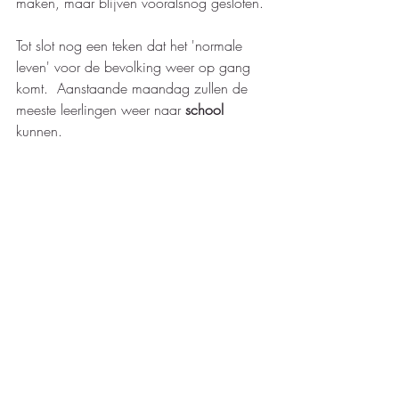
maken, maar blijven vooralsnog gesloten. 
Tot slot nog een teken dat het 'normale 
leven' voor de bevolking weer op gang 
komt.  Aanstaande maandag zullen de 
meeste leerlingen weer naar 
school
kunnen. 
We wensen de inwoners van St. Maarten 
nogmaals veel sterkte toe in de 
heropbouw van het eiland. 
Vanzelfsprekend houden we u verder op 