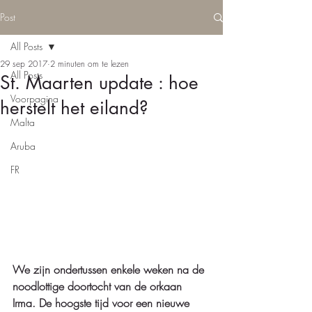
Post
All Posts
29 sep 2017
2 minuten om te lezen
All Posts
St. Maarten update : hoe
Voorpagina
herstelt het eiland?
Malta
Aruba
FR
We zijn ondertussen enkele weken na de 
noodlottige doortocht van de orkaan 
Irma. De hoogste tijd voor een nieuwe 