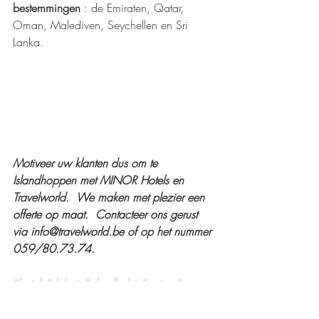
bestemmingen
 : de Emiraten, Qatar, 
Oman, Malediven, Seychellen en Sri 
Lanka.  
Motiveer uw klanten dus om te 
Islandhoppen met MINOR Hotels en 
Travelworld.  We maken met plezier een 
offerte op maat.  Contacteer ons gerust 
via info@travelworld.be of op het nummer 
059/80.73.74. 
#hotel
#dubai
#abudhabi
#qatar
#oman
#malediven
#seychellen
#srilanka
#promotie