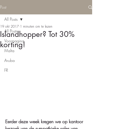
Post
All Posts
19 okt 2017
1 minuten om te lezen
All Posts
Islandhopper? Tot 30%
Voorpagina
korting!
Malta
Aruba
FR
Eerder deze week kregen we op kantoor 
bezoek van de sympathieke sales van 