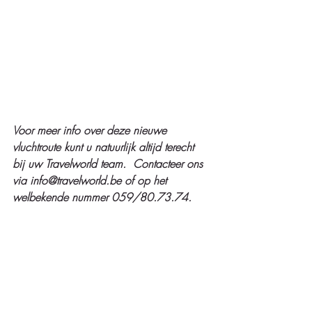
Voor meer info over deze nieuwe 
vluchtroute kunt u natuurlijk altijd terecht 
bij uw Travelworld team.  Contacteer ons 
via info@travelworld.be of op het 
welbekende nummer 059/80.73.74.   
#thailand
#qatar
#luchtvaart
Recente blogposts
Alles weergeven