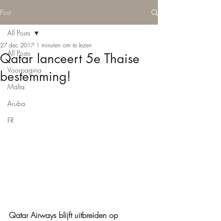
Post
All Posts
27 dec 2017
1 minuten om te lezen
All Posts
Qatar lanceert 5e Thaise
Voorpagina
bestemming!
Malta
Aruba
FR
Qatar Airways blijft uitbreiden op 