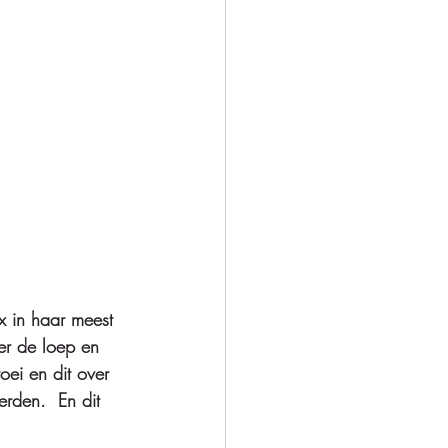
x in haar meest 
er de loep en 
ei en dit over 
rden.  En dit 