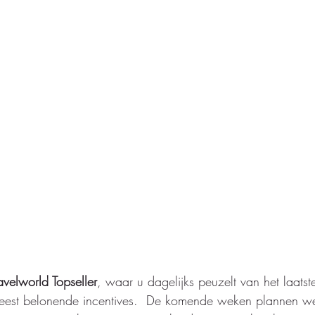
avelworld Topseller
, waar u dagelijks peuzelt van het laatst
meest belonende incentives.  De komende weken plannen w