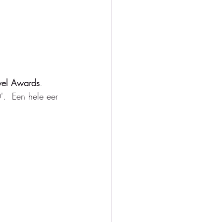
vel Awards
.  
.  Een hele eer 