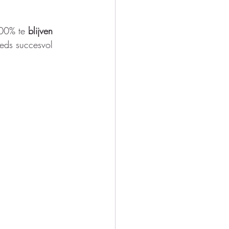
100% te 
blijven 
eeds succesvol 