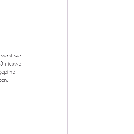
l, want we 
 3 nieuwe 
gepimpt' 
zen.  