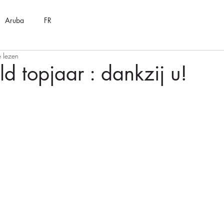
Aruba
FR
e lezen
ld topjaar : dankzij u!