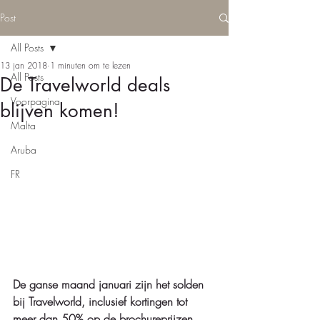
Post
All Posts
13 jan 2018
1 minuten om te lezen
All Posts
De Travelworld deals
Voorpagina
blijven komen!
Malta
Aruba
FR
De ganse maand januari zijn het solden 
bij Travelworld, inclusief kortingen tot 
meer dan 50% op de brochureprijzen.  