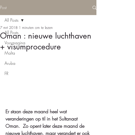
Post
All Posts
7 mrt 2018
1 minuten om te lezen
All Posts
Oman : nieuwe luchthaven
Voorpagina
+ visumprocedure
Malta
Aruba
FR
Er staan deze maand heel wat 
veranderingen op til in het Sultanaat 
Oman.  Zo opent later deze maand de 
nieuwe luchthaven, maar verandert er ook 