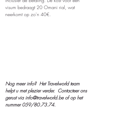
inclusief de betaling. De kost voor een 
visum bedraagt 20 Omani rial, wat 
neerkomt op zo'n 40€.
Nog meer info?  Het Travelworld team 
helpt u met plezier verder.  Contacteer ons 
gerust via info@travelworld.be of op het 
nummer 059/80.73.74.   
#oman
#luchtvaart