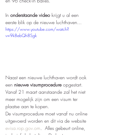
en 96 check-in balies. 
In 
onderstaande video
 krijgt u al een 
eerste blik op de nieuwe luchthaven...
https://www.youtube.com/watch?
v=9k8ebQh8Sgk
Naast een nieuwe luchthaven wordt ook 
een 
nieuwe visumprocedure 
opgestart.  
Vanaf 21 maart aanstaande zal het niet 
meer mogelijk zijn om een visum ter 
plaatse aan te kopen.  
De visumprocedure moet vanaf nu online 
uitgevoerd worden en dit via de website 
e
visa.rop.gov.om
.  Alles gebeurt online, 