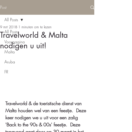
Post
All Posts
9 mrt 2018
1 minuten om te lezen
All Posts
Travelworld & Malta
Voorpagina
nodigen u uit!
Malta
Aruba
FR
Travelworld & de toeristische dienst van 
Malta houden wel van een feestje.  Deze 
keer nodigen we u uit voor een zalig 
'Back to the 90s & 00s' feestje.  Deze 
topavond gaat door op 30 maart in het 