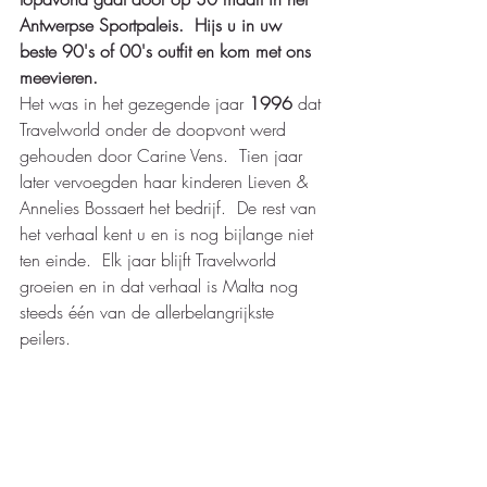
Antwerpse Sportpaleis.  Hijs u in uw 
beste 90's of 00's outfit en kom met ons 
meevieren. 
Het was in het gezegende jaar 
1996
 dat 
Travelworld onder de doopvont werd 
gehouden door Carine Vens.  Tien jaar 
later vervoegden haar kinderen Lieven & 
Annelies Bossaert het bedrijf.  De rest van 
het verhaal kent u en is nog bijlange niet 
ten einde.  Elk jaar blijft Travelworld 
groeien en in dat verhaal is Malta nog 
steeds één van de allerbelangrijkste 
peilers. 