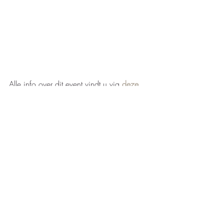
Alle info over dit event vindt u via 
deze 
pagina
.  Daar kunt u zich ook 
inschrijven.  Let's take it back to the 90's 
& 00's!  
Join us...
#event
#malta
#travelworldupdates
Recente blogposts
Alles weergeven