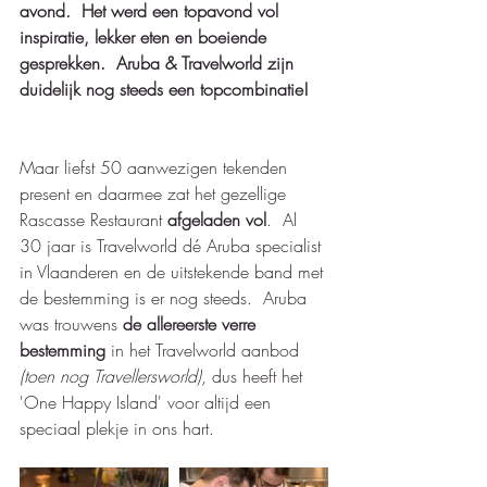
avond.  Het werd een topavond vol 
inspiratie, lekker eten en boeiende 
gesprekken.  Aruba & Travelworld zijn 
duidelijk nog steeds een topcombinatie! 
Maar liefst 50 aanwezigen tekenden 
present en daarmee zat het gezellige 
Rascasse Restaurant 
afgeladen vol
.  Al 
30 jaar is Travelworld dé Aruba specialist 
in Vlaanderen en de uitstekende band met 
de bestemming is er nog steeds.  Aruba 
was trouwens 
de allereerste verre 
bestemming
 in het Travelworld aanbod 
(toen nog Travellersworld)
, dus heeft het 
'One Happy Island' voor altijd een 
speciaal plekje in ons hart. 