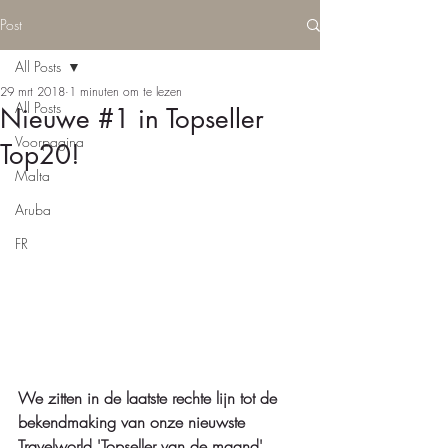
Post
All Posts
29 mrt 2018
1 minuten om te lezen
All Posts
Nieuwe #1 in Topseller
Voorpagina
Top20!
Malta
Aruba
FR
We zitten in de laatste rechte lijn tot de 
bekendmaking van onze nieuwste 
Travelworld 'Topseller van de maand'.  