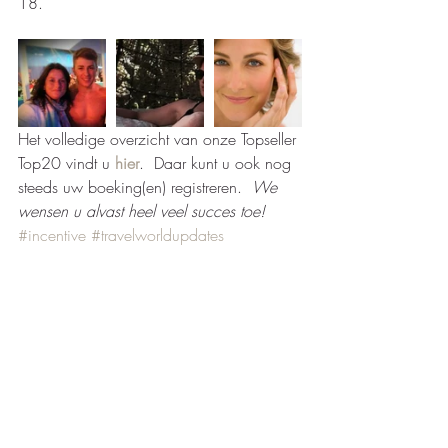
18.  
Het volledige overzicht van onze Topseller 
Top20 vindt u 
hier
.  Daar kunt u ook nog 
steeds uw boeking(en) registreren.  
We 
wensen u alvast heel veel succes toe! 
#incentive
#travelworldupdates
Recente blogposts
Alles weergeven