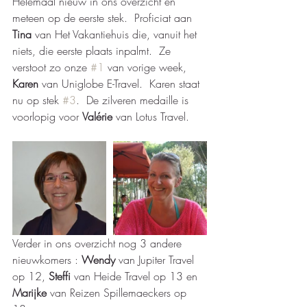
Helemaal nieuw in ons overzicht en 
meteen op de eerste stek.  Proficiat aan
Tina
 van Het Vakantiehuis die, vanuit het 
niets, die eerste plaats inpalmt.  Ze 
verstoot zo onze 
#1
 van vorige week,
Karen
 van Uniglobe E-Travel.  Karen staat 
nu op stek 
#3
.  De zilveren medaille is 
voorlopig voor 
Valérie
 van Lotus Travel. 
Verder in ons overzicht nog 3 andere 
nieuwkomers : 
Wendy
 van Jupiter Travel 
op 12, 
Steffi 
van Heide Travel op 13 en 
Marijke
 van Reizen Spillemaeckers op 