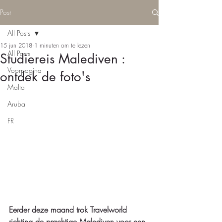
Post
All Posts
15 jun 2018
1 minuten om te lezen
All Posts
Studiereis Malediven :
Voorpagina
ontdek de foto's
Malta
Aruba
FR
Eerder deze maand trok Travelworld 
richting de prachtige Malediven voor een 