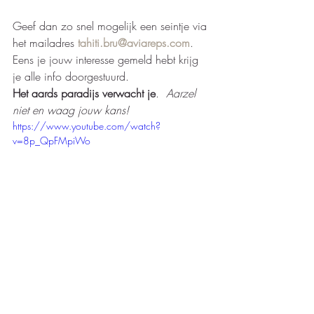
Geef dan zo snel mogelijk een seintje via 
het mailadres 
tahiti.bru@aviareps.com
.  
Eens je jouw interesse gemeld hebt krijg 
je alle info doorgestuurd.  
Het aards paradijs verwacht je
.  
Aarzel 
niet en waag jouw kans! 
https://www.youtube.com/watch?
v=8p_QpFMpiWo
#studiereizen
#franspolynesie
#tahiti
Recente blogposts
Alles weergeven