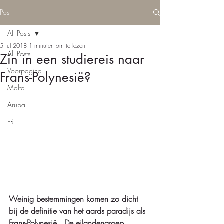
Post
All Posts
5 jul 2018
1 minuten om te lezen
All Posts
Zin in een studiereis naar
Voorpagina
Frans-Polynesië?
Malta
Aruba
FR
Weinig bestemmingen komen zo dicht 
bij de definitie van het aards paradijs als 
Frans-Polynesië.  De eilandengroep 