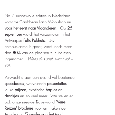
Na 7 succesvolle edities in Nederland 
komt de Caribbean Latin Workshop nu 
voor het eerst naar Vlaanderen
.  Op 
25 
september
 wordt het verzamelen in het 
Antwerpse 
Felix Pakhuis
.  Uw 
enthousiasme is groot, want reeds meer 
dan
 80%
 van de plaatsen zijn intussen 
ingenomen.  
Wees dus snel, want vol = 
vol.
Verwacht u aan een avond vol boeiende 
speeddates
, wervelende 
presentaties
, 
leuke 
prijzen
, exotische 
hapjes en 
drankjes
 en zo veel meer.  We stellen er 
ook onze nieuwe Travelworld 
'Verre 
Reizen' brochure
 voor en maken de 
Travelworld 
'Topseller van het jaar'