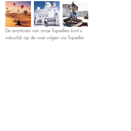
De avonturen van onze Topsellers kunt u 
natuurlijk op de voet volgen via Topseller 
en al onze social media.  Hou ons dus in 
de gaten.  Binnenkort lanceren we 
trouwens een volgende studiereis. 
 We 
hebben nog heel wat in petto voor 
2019, dus... STAY TUNED!
#studiereizen
#dubai
Recente blogposts
Alles weergeven