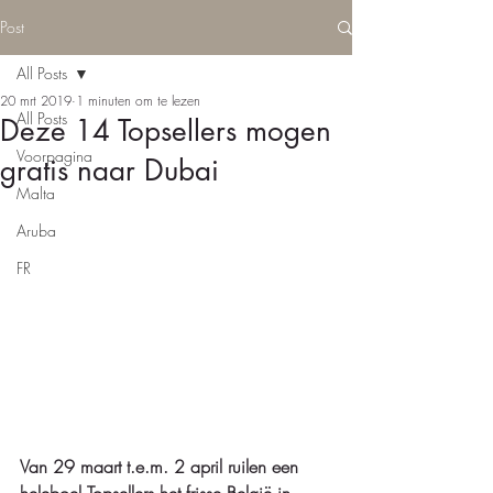
Post
All Posts
20 mrt 2019
1 minuten om te lezen
All Posts
Deze 14 Topsellers mogen
Voorpagina
gratis naar Dubai
Malta
Aruba
FR
Van 29 maart t.e.m. 2 april ruilen een 
heleboel Topsellers het frisse België in 