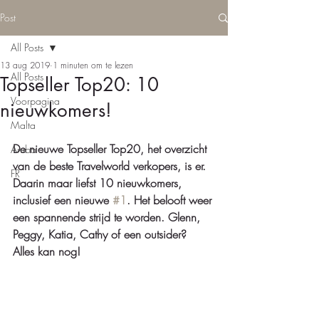
Post
All Posts
13 aug 2019
1 minuten om te lezen
All Posts
Topseller Top20: 10
Voorpagina
nieuwkomers!
Malta
De nieuwe Topseller Top20, het overzicht 
Aruba
van de beste Travelworld verkopers, is er.  
FR
Daarin maar liefst 10 nieuwkomers, 
inclusief een nieuwe 
#1
. Het belooft weer 
een spannende strijd te worden. Glenn, 
Peggy, Katia, Cathy of een outsider?  
Alles kan nog! 