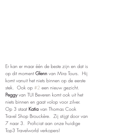
Er kan er maar één de beste zijn en dat is 
op dit moment 
Glenn 
van Mira Tours.  Hij 
komt vanuit het niets binnen op de eerste 
stek.  Ook op 
#2
 een nieuw gezicht.  
Peggy 
van TUI Beveren komt ook uit het 
niets binnen en gaat volop voor zilver.  
Op 3 staat 
Katia 
van Thomas Cook 
Travel Shop Brouckère.  Zij stijgt door van 
7 naar 3.  Proficiat aan onze huidige 
Top3 Travelworld verkopers!