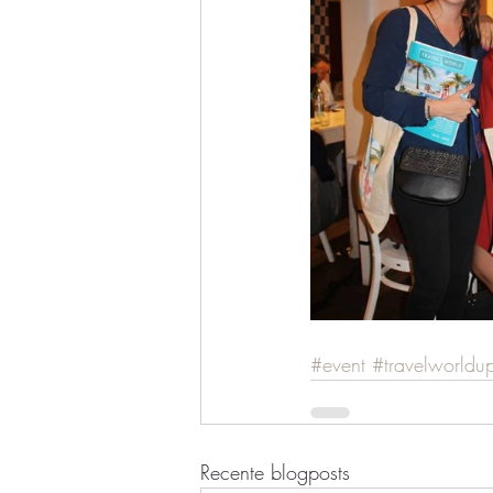
#event
#travelworldu
Recente blogposts