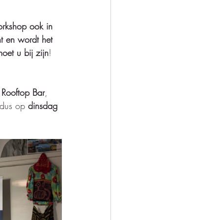
orkshop ook in 
 en wordt het 
oet u bij zijn
! 
Rooftop Bar
, 
 dus op 
dinsdag 