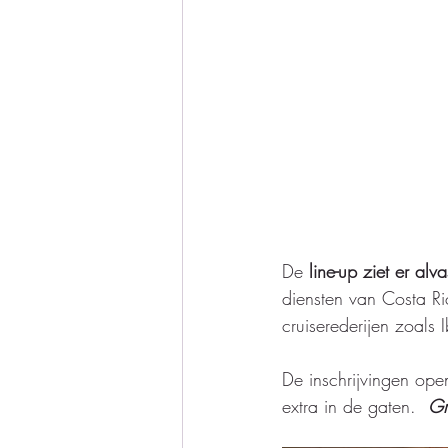
De 
line-up ziet er alv
diensten van Costa Ri
cruiserederijen zoals 
De inschrijvingen ope
extra in de gaten.  
Gr