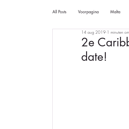
All Posts
Voorpagina
Malta
14 aug 2019
1 minuten om
2e Carib
date!