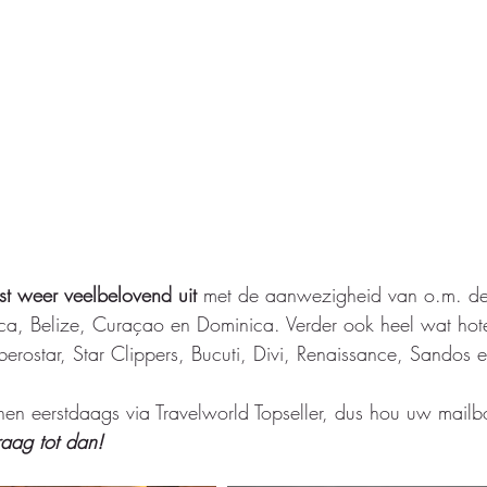
ast weer veelbelovend uit
 met de aanwezigheid van o.m. de 
ca, Belize, Curaçao en Dominica. Verder ook heel wat hote
Iberostar, Star Clippers, Bucuti, Divi, Renaissance, Sandos 
nen eerstdaags via Travelworld Topseller, dus hou uw mailb
aag tot dan!    