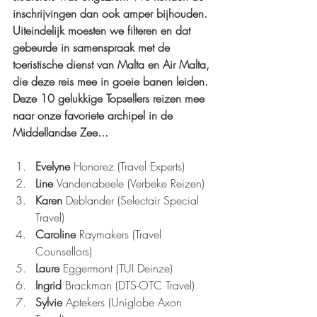
inschrijvingen dan ook amper bijhouden. 
Uiteindelijk moesten we filteren en dat 
gebeurde in samenspraak met de 
toeristische dienst van Malta en Air Malta, 
die deze reis mee in goeie banen leiden. 
Deze 10 gelukkige Topsellers reizen mee 
naar onze favoriete archipel in de 
Middellandse Zee... 
Evelyne 
Honorez (Travel Experts)  
Line 
Vandenabeele (Verbeke Reizen)  
Karen 
Deblander (Selectair Special 
Travel)  
Caroline 
Raymakers (Travel 
Counsellors)  
Laure 
Eggermont (TUI Deinze)  
Ingrid 
Brackman (DTS-OTC Travel)  
Sylvie 
Aptekers (Uniglobe Axon 