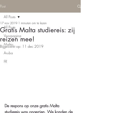
Post
All Posts
17 nov 2019
1 minuten om te lezen
All Posts
Gratis Malta studiereis: zij
Voorpagina
reizen mee!
Malta
Bijgewerkt op:
11 dec 2019
Aruba
FR
De respons op onze gratis Malta 
studiereis was ongezien. We konden de 