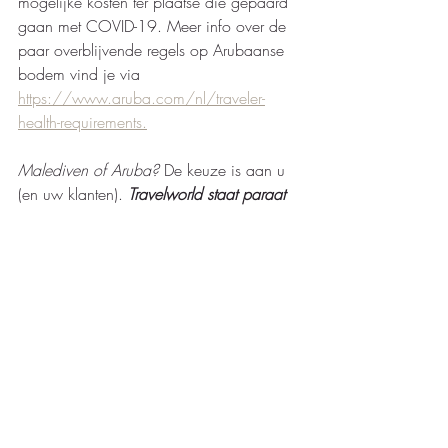
mogelijke kosten ter plaatse die gepaard 
gaan met COVID-19. Meer info over de 
paar overblijvende regels op Arubaanse 
bodem vind je via 
https://www.aruba.com/nl/traveler-
health-requirements.
Malediven of Aruba? 
De keuze is aan u 
(en uw klanten). 
Travelworld staat paraat 
met raad en daad via 
info@travelworld.be
 of op het nummer 
059/80.73.74
.  
#malediven
#aruba
Voorpagina
Aruba