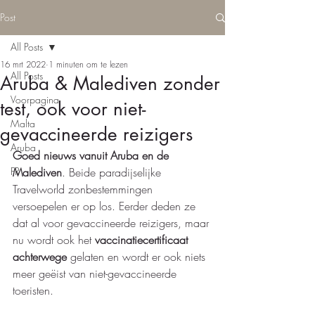
Post
All Posts
16 mrt 2022
1 minuten om te lezen
All Posts
Aruba & Malediven zonder
Voorpagina
test, ook voor niet-
Malta
gevaccineerde reizigers
Aruba
Goed nieuws vanuit Aruba en de 
FR
Malediven
. Beide paradijselijke 
Travelworld zonbestemmingen 
versoepelen er op los. Eerder deden ze 
dat al voor gevaccineerde reizigers, maar 
nu wordt ook het 
vaccinatiecertificaat 
achterwege
 gelaten en wordt er ook niets 
meer geëist van niet-gevaccineerde 
toeristen. 