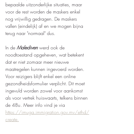
bepaalde uitzonderlijke situaties, maar 
voor de rest worden de maskers enkel 
nog vrijwillig gedragen. De maskers 
vallen (eindelijk) af en we mogen bijna 
terug naar "normaal" dus. 
In de 
Malediven 
werd ook de 
noodtoestand opgeheven, wat betekent 
dat er niet zomaar meer nieuwe 
maatregelen kunnen ingevoerd worden. 
Voor reizigers blijft enkel een online 
gezondheidsformulier verplicht. Dit moet 
ingevuld worden zowel voor aankomst 
als voor vertrek huiswaarts, telkens binnen 
de 48u. Meer info vind je via 
https://imuga.immigration.gov.mv/ethd/
create.