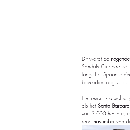
Dit wordt de 
negende
Sandals Curaçao zal i
langs het Spaanse Wa
bovendien nog verder 
Het resort is absolu
als het 
Santa Barbara
van 3.000 hectare, ee
rond 
november 
van di