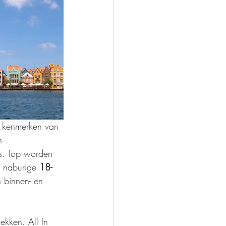
e kenmerken van 
n 
s. Top worden 
 naburige 
18-
 binnen- en 
ekken. All In 