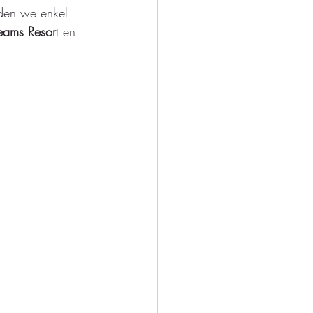
den we enkel 
eams Resor
t en 