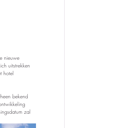
De nieuwe 
ch uitstrekken 
 hotel 
orheen bekend 
ontwikkeling 
ningsdatum zal 