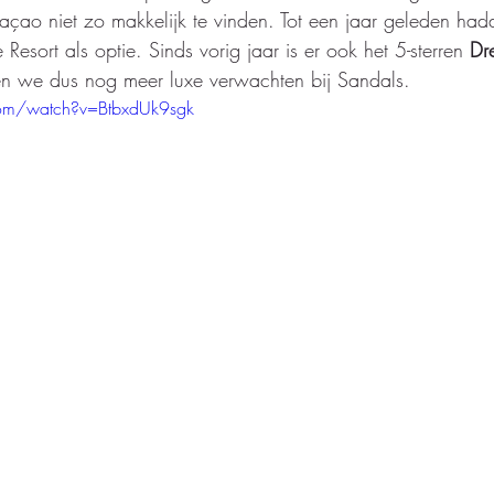
çao niet zo makkelijk te vinden. Tot een jaar geleden had
 Resort als optie. Sinds vorig jaar is er ook het 5-sterren 
Dr
en we dus nog meer luxe verwachten bij Sandals. 
com/watch?v=BtbxdUk9sgk